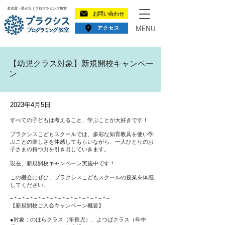
​名古屋・星が丘｜プログラミング教室
お問い合わせ
アクセス
MENU
【幼児クラス対象】新規開校キャンペー
ン
2023年4月5日
すべての子どもは考えること、学ぶことが大好きです！
プラクシスこどもスクールでは、多彩な知育教具を使い学
ぶことの楽しさを体感してもらいながら、一人ひとりのお
子さまの持つ力を引き出していきます。
現在、新規開校キャンペーン実施中です！
この機会にぜひ、プラクシスこどもスクールの授業を体感
してください。
– * – * – * – * – * – * – * – * – * – * – * – * –
【新規開校ご入会キャンペーン概要】
●対象：のはらクラス（年長児）、よつばクラス（年中