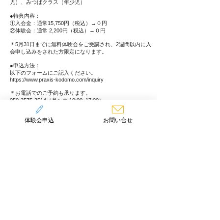
児）、みつばクラス（年少児）
●特典内容：
①入会金：通常15,750円（税込）→０円
②体験会：通常 2,200円（税込）→０円
＊5月31日までに無料体験会をご受講され、2週間以内に入
会申し込みをされた方限定になります。
●申込方法：
以下のフォームにご記入ください。
https://www.praxis-kodomo.com/inquiry
＊お電話でのご予約も承ります。
050-3575-3514
（月〜土 10:00~17:00）
Previous
Next
体験会申込
お問い合せ
​名古屋星ヶ丘｜小学生向けプログラミング教室
〒464-0808
名古屋市千種区星が丘山手115番地
966☆ビル 3F
TEL:
052-784-6077